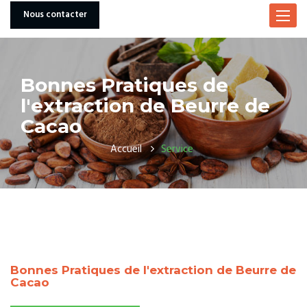
Nous contacter
Toggle
navigat
Bonnes Pratiques de
l'extraction de Beurre de
Cacao
Accueil
Service
Bonnes Pratiques de l'extraction de Beurre de
Cacao