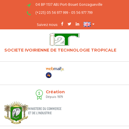
04 BP 1137 ABJ Port-Bouet Gonzagueville
(+225) 05 56 977 999 - 05 56 977 799
Suivez nous:
SOCIETE IVOIRIENNE DE TECHNOLOGIE TROPICALE
Création
Dépuis 1979