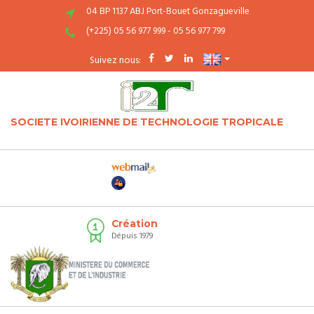
04 BP 1137 ABJ Port-Bouet Gonzagueville
(+225) 05 56 977 999 - 05 56 977 799
Suivez nous:
SOCIETE IVOIRIENNE DE TECHNOLOGIE TROPICALE
Création
Dépuis 1979