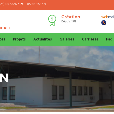
25) 05 56 977 999 - 05 56 977 799
Création
Dépuis 1979
ICALE
ces
Projets
Actualités
Galeries
Carrières
Faq
ON