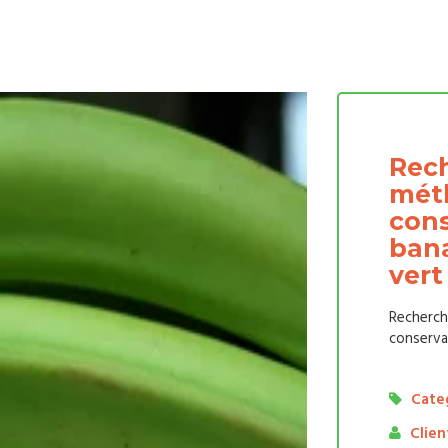
Rech
mét
cons
bana
vert
Recherch
conservat
Categ
Clien