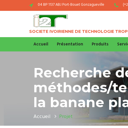
04 BP 1137 ABJ Port-Bouet Gonzagueville
(+2
SOCIETE IVOIRIENNE DE TECHNOLOGIE TROP
Accueil
Présentation
Produits
Servi
Recherche de
méthodes/te
la banane pla
Accueil
Projet