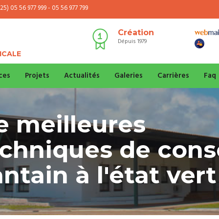
25) 05 56 977 999 - 05 56 977 799
Création
Dépuis 1979
ICALE
ces
Projets
Actualités
Galeries
Carrières
Faq
 meilleures
chniques de cons
ntain à l'état vert