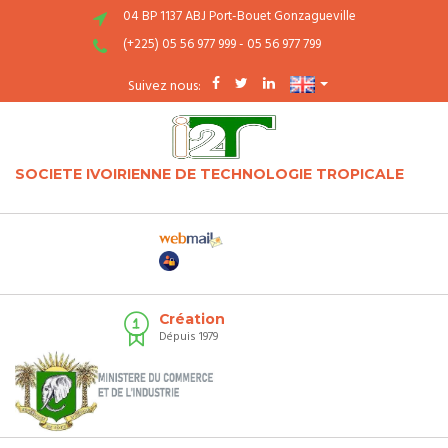
04 BP 1137 ABJ Port-Bouet Gonzagueville
(+225) 05 56 977 999 - 05 56 977 799
Suivez nous:
SOCIETE IVOIRIENNE DE TECHNOLOGIE TROPICALE
Création
Dépuis 1979