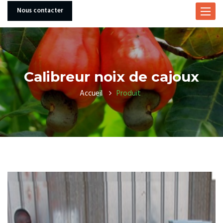
Nous contacter
Toggle
navigat
Calibreur noix de cajoux
Accueil
Produit