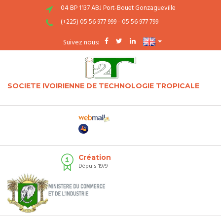
04 BP 1137 ABJ Port-Bouet Gonzagueville
(+225) 05 56 977 999 - 05 56 977 799
Suivez nous:
SOCIETE IVOIRIENNE DE TECHNOLOGIE TROPICALE
Création
Dépuis 1979