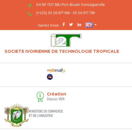
04 BP 1137 ABJ Port-Bouet Gonzagueville
(+225) 05 56 977 999 - 05 56 977 799
Suivez nous:
SOCIETE IVOIRIENNE DE TECHNOLOGIE TROPICALE
Création
Dépuis 1979