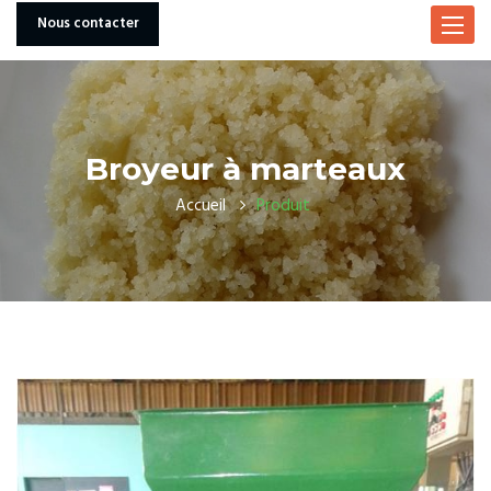
Nous contacter
Toggle
navigat
Broyeur à marteaux
Accueil
Produit